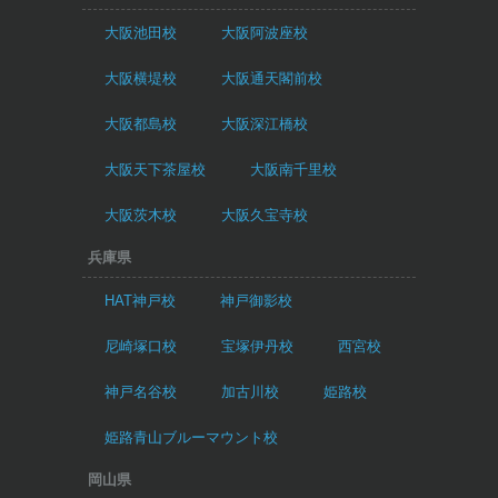
大阪池田校
大阪阿波座校
大阪横堤校
大阪通天閣前校
大阪都島校
大阪深江橋校
大阪天下茶屋校
大阪南千里校
大阪茨木校
大阪久宝寺校
兵庫県
HAT神戸校
神戸御影校
尼崎塚口校
宝塚伊丹校
西宮校
神戸名谷校
加古川校
姫路校
姫路青山ブルーマウント校
岡山県