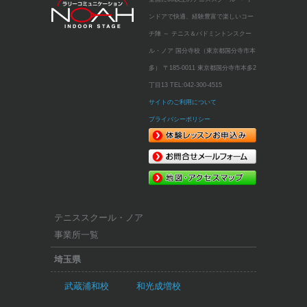
ンドアで快適、経験豊富で楽しいコー
チ陣 ～
テニス＆バドミントンスクー
ル・ノア 国分寺校（東京都国分寺市本
多）
〒185-0011 東京都国分寺市本多2
丁目13
TEL:
042-300-4515
サイトのご利用について
プライバシーポリシー
テニススクール・ノア
事業所一覧
埼玉県
武蔵浦和校
和光成増校