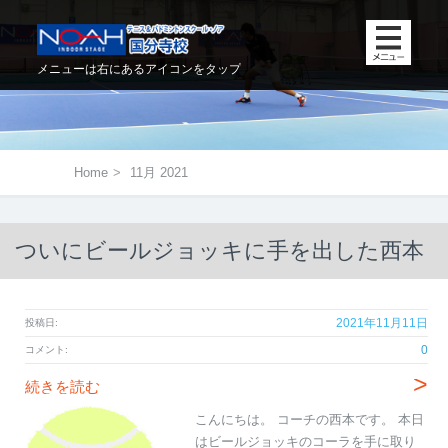
メニューは右にあるアイコンをタップ
Home
>
11月 2021
ついにビールジョッキに手を出した西本
2021年11月11日
投稿日:
0
コメント:
>
続きを読む
こんにちは。 コーチの西本です。 本日
はビールジョッキのコーラを手に取り