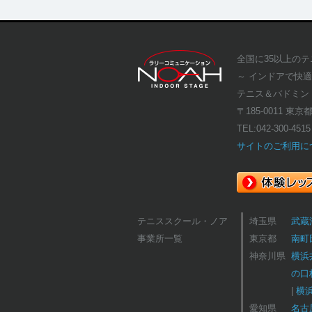
全国に35以上の
～ インドアで快
テニス＆バドミン
〒185-0011 東
TEL:
042-300-4515
サイトのご利用に
テニススクール・ノア
埼玉県
武蔵
事業所一覧
東京都
南町
神奈川県
横浜
の口
横
愛知県
名古