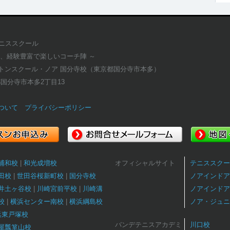
テニススクール
適、経験豊富で楽しいコーチ陣 ～
トンスクール・ノア 国分寺校（東京都国分寺市本多）
京都国分寺市本多2丁目13
ついて
プライバシーポリシー
浦和校
和光成増校
オフィシャルサイト
テニススクー
田校
世田谷桜新町校
国分寺校
ノアインドア
井土ヶ谷校
川崎宮前平校
川崎溝
ノアインドア
校
横浜センター南校
横浜綱島校
ノア・ジュニ
浜東戸塚校
バンデテニスアカデミ
川口校
屋瓢箪山校