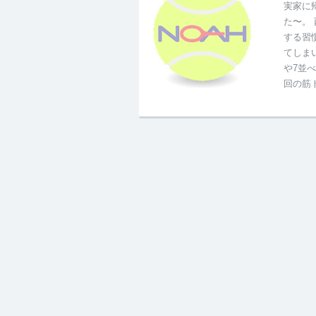
実家に
た〜。
する習
てしま
や7並
回の筋