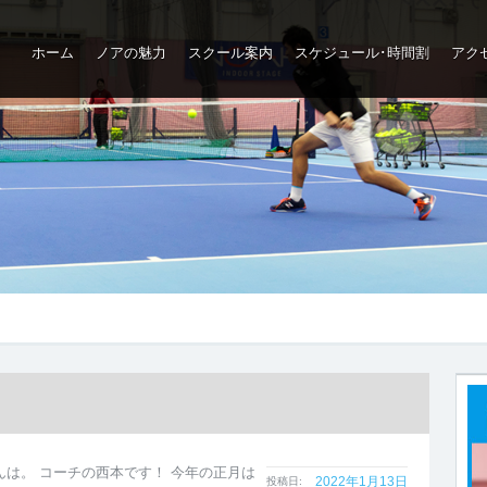
ホーム
ノアの魅力
スクール案内
スケジュール･時間割
アク
ップ
んは。 コーチの西本です！ 今年の正月は
2022年1月13日
投稿日: