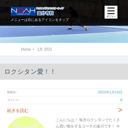
メニューは右にあるアイコンをタップ
Home
>
1月 2022
ロクシタン愛！！
2022年1月16日
投稿日:
0
コメント:
>
続きを読む
こんにちは！ 毎月ロクシタンでたくさ
ん買い物をするコーチの速川です！ 今