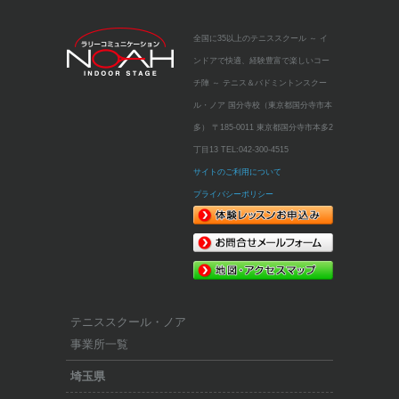
全国に35以上のテニススクール
～ イ
ンドアで快適、経験豊富で楽しいコー
チ陣 ～
テニス＆バドミントンスクー
ル・ノア 国分寺校（東京都国分寺市本
多）
〒185-0011 東京都国分寺市本多2
丁目13
TEL:
042-300-4515
サイトのご利用について
プライバシーポリシー
テニススクール・ノア
事業所一覧
埼玉県