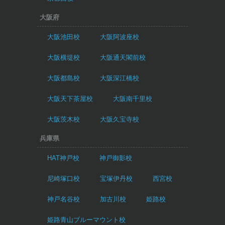
大阪府
大阪池田校
大阪阿波座校
大阪横堤校
大阪通天閣前校
大阪都島校
大阪深江橋校
大阪天下茶屋校
大阪南千里校
大阪茨木校
大阪久宝寺校
兵庫県
HAT神戸校
神戸御影校
尼崎塚口校
宝塚伊丹校
西宮校
神戸名谷校
加古川校
姫路校
姫路青山ブルーマウント校